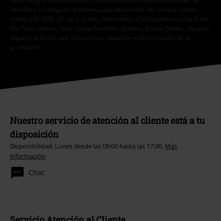
otros códigos promocionales. El descuento será aplicado después de
introducir el código en el primer paso del proceso de compra. Libros,
media (CD, DVD, LP, etc.), tickets, Rammstein, (Till) Lindemann, Die Ärzte,
Die Toten Hosen, Feine Sahne Fischfilet, Broilers, Böhse Onkelz, cheques-
regalo y artículos que incluyen una donación están excluidos de la
promoción.
Nuestro servicio de atención al cliente está a tu
disposición
Disponibilidad: Lunes desde las 09:00 hasta las 17:00.
Más
información
Chat
Servicio Atención al Cliente