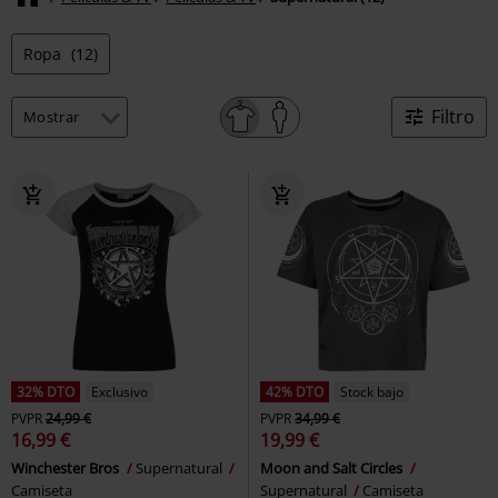
Ropa
(12)
Filtro
32% DTO
Exclusivo
42% DTO
Stock bajo
PVPR
24,99 €
PVPR
34,99 €
16,99 €
19,99 €
Winchester Bros
Supernatural
Moon and Salt Circles
Camiseta
Supernatural
Camiseta