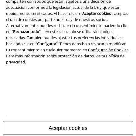
Aviso Legal
comparten con socios que están sujetos a una decisión de
adecuación conforme a la legislación actual de la UE y que están
debidamente certificados. Al hacer clic en “
Aceptar cookies
”, aceptas
Ley protección de datos
el uso de cookies por parte nuestra y de nuestros socios.
Alternativamente, puedes rechazar el consentimiento haciendo clic
Eliminación de residuos y protección del medioambiente
en “
Rechazar todo
”—en este caso, solo se utilizarán cookies
necesarias. También puedes ajustar tus preferencias individuales
Declaración de Conformidad
haciendo clic en “
Configurar
”. Tienes derecho a revocar o modificar
tu consentimiento en cualquier momento en
Configuración Cookies
.
Información sobre accesibilidad
Para más información sobre protección de datos, visita
Política de
privacidad
.
Configuración Cookies
Cancelar pedido
Todos los precios incluyen el IVA pero no los
gastos de transporte
© 1986-2026 E.M.P. Merchandising HGmbH
Aceptar cookies