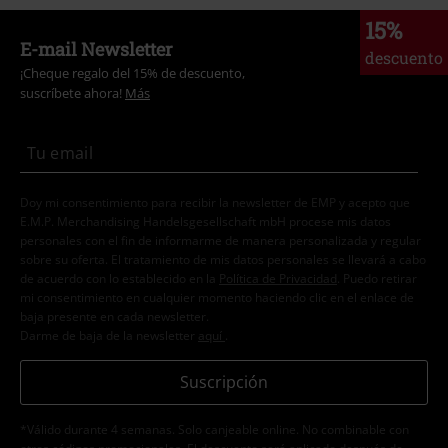
15%
E-mail Newsletter
descuento
¡Cheque regalo del 15% de descuento,
suscríbete ahora!
Más
Doy mi consentimiento para recibir la newsletter de EMP y acepto que
E.M.P. Merchandising Handelsgesellschaft mbH procese mis datos
personales con el fin de informarme de manera personalizada y regular
sobre su oferta. El tratamiento de mis datos personales se llevará a cabo
de acuerdo con lo establecido en la
Política de Privacidad
. Puedo retirar
mi consentimiento en cualquier momento haciendo clic en el enlace de
baja presente en cada newsletter.
Darme de baja de la newsletter
aquí
.
Suscripción
*Válido durante 4 semanas. Solo canjeable online. No combinable con