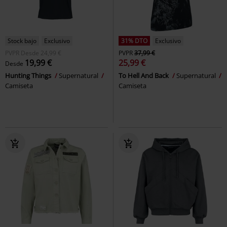
Stock bajo
Exclusivo
31% DTO
Exclusivo
PVPR
Desde
24,99 €
PVPR
37,99 €
19,99 €
25,99 €
Desde
Hunting Things
Supernatural
To Hell And Back
Supernatural
Camiseta
Camiseta