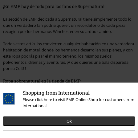
¡En EMP hay de todo para los fans de Supernatural!
La sección de EMP dedicada a Supernatural tiene simplemente todo lo
que un verdadero fan podría querer: un recordatorio de cada pieza
recogida por los hermanos Winchester en su arduo camino.
Todos estos artículos convierten cualquier habitación en una verdadera
habitación de motel, donde los hermanos desarrollan sus planes, y con
esta ropa podrás pisar el mismo terreno, los mismos suelos
polvorientos, dilemas y aventuras. ¡A qué quieres una bala disparada
por su Colt! !
Ropa sobrenatural en la tienda de EMP
Shopping from International
Camisetas de Supernatural
, tops, pantalones de deporte: ¡todo lo que
Please click here to visit EMP Online Shop for customers from
necesitas para tu tiempo libre! ¡Si es importante para un cazador
International
normal, mucho más para un cazador de monstruos!
Joyas mágicas
Ok
A pesar de que los collares, broches, pinzas para el cabello y colgantes
no parecen particularmente adecuados para la caza de monstruos,