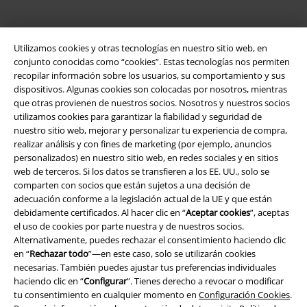
Utilizamos cookies y otras tecnologías en nuestro sitio web, en
conjunto conocidas como “cookies”. Estas tecnologías nos permiten
recopilar información sobre los usuarios, su comportamiento y sus
dispositivos. Algunas cookies son colocadas por nosotros, mientras
que otras provienen de nuestros socios. Nosotros y nuestros socios
utilizamos cookies para garantizar la fiabilidad y seguridad de
Legal
nuestro sitio web, mejorar y personalizar tu experiencia de compra,
Términos y Condiciones
realizar análisis y con fines de marketing (por ejemplo, anuncios
personalizados) en nuestro sitio web, en redes sociales y en sitios
web de terceros. Si los datos se transfieren a los EE. UU., solo se
Aviso Legal
comparten con socios que están sujetos a una decisión de
adecuación conforme a la legislación actual de la UE y que están
Ley protección de datos
debidamente certificados. Al hacer clic en “
Aceptar cookies
”, aceptas
el uso de cookies por parte nuestra y de nuestros socios.
Eliminación de residuos y protección del medioambiente
Alternativamente, puedes rechazar el consentimiento haciendo clic
en “
Rechazar todo
”—en este caso, solo se utilizarán cookies
Declaración de Conformidad
necesarias. También puedes ajustar tus preferencias individuales
haciendo clic en “
Configurar
”. Tienes derecho a revocar o modificar
tu consentimiento en cualquier momento en
Configuración Cookies
.
Información sobre accesibilidad