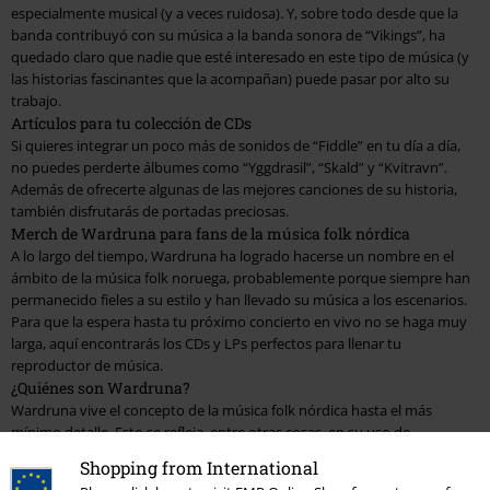
especialmente musical (y a veces ruidosa). Y, sobre todo desde que la
banda contribuyó con su música a la banda sonora de “Vikings”, ha
quedado claro que nadie que esté interesado en este tipo de música (y
las historias fascinantes que la acompañan) puede pasar por alto su
trabajo.
Artículos para tu colección de CDs
Si quieres integrar un poco más de sonidos de “Fiddle” en tu día a día,
no puedes perderte álbumes como “Yggdrasil”, “Skald” y “Kvitravn”.
Además de ofrecerte algunas de las mejores canciones de su historia,
también disfrutarás de portadas preciosas.
Merch de Wardruna para fans de la música folk nórdica
A lo largo del tiempo, Wardruna ha logrado hacerse un nombre en el
ámbito de la música folk noruega, probablemente porque siempre han
permanecido fieles a su estilo y han llevado su música a los escenarios.
Para que la espera hasta tu próximo concierto en vivo no se haga muy
larga, aquí encontrarás los CDs y LPs perfectos para llenar tu
reproductor de música.
¿Quiénes son Wardruna?
Wardruna vive el concepto de la música folk nórdica hasta el más
mínimo detalle. Esto se refleja, entre otras cosas, en su uso de
instrumentos nórdicos tradicionales.
Shopping from International
Si no has encontrado todo lo que buscas en esta página y sientes